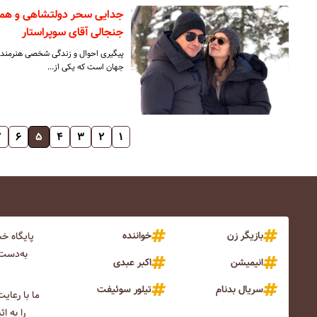
جدایی سحر دولتشاهی و همای
جنجالی آقای سوپراستار
پیگیری احوال و زندگی شخصی هنرمندان 
جهان است که یکی از…
۷
۶
۵
۴
۳
۲
۱
بازیگر زن
خواننده
پایگاه خ
به‌دست 
انیمیشن
اکبر عبدی
سریال بدنام
تیلور سوئیفت
ما با رعای
را به ا