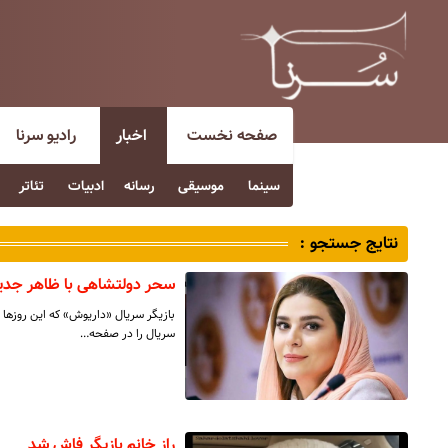
صفحه نخست
اخبار
رادیو سرنا
سینما
موسیقی
رسانه
ادبیات
تئاتر
نتایج جستجو :
سحر دولتشاهی با ظاهر جدید
بازیگر سریال «داریوش» که این روزه
سریال را در صفحه…
راز خانم بازیگر فاش شد