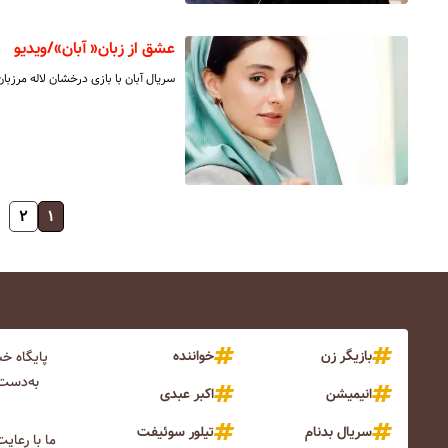
عشق از زبان« آبان»/ویدیو
سریال آبان با بازی درخشان لاله مرزب
۲
۱
بازیگر زن
خواننده
پایگاه خ
به‌دست 
انیمیشن
اکبر عبدی
سریال بدنام
تیلور سوئیفت
ما با رعای