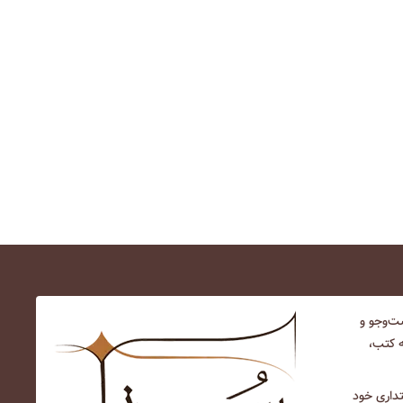
‌و‌جو و
ه کتب،
نتداری خود