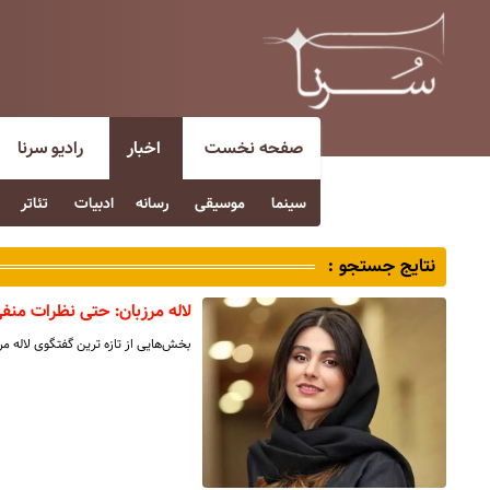
صفحه نخست
اخبار
رادیو سرنا
سینما
موسیقی
رسانه
ادبیات
تئاتر
نتایج جستجو :
لاله مرزبان: حتی نظرات منف
بخش‌هایی از تازه ترین گفتگوی لاله مرز