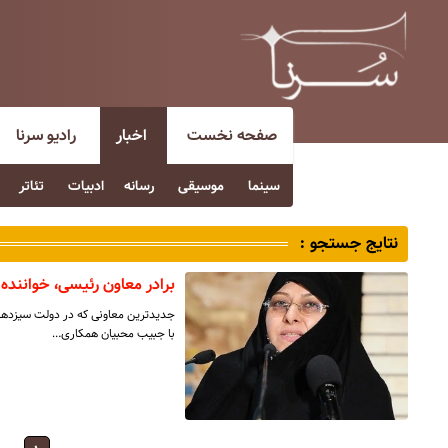
صفحه نخست
اخبار
رادیو سرنا
سینما
موسیقی
رسانه
ادبیات
تئاتر
نتایج جستجو :
برادر معاون رئیسی، خوانند
جدیدترین معاونی که در دولت سیزدهم
با جبیب محبیان همکاری…