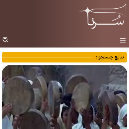
نتایج جستجو :