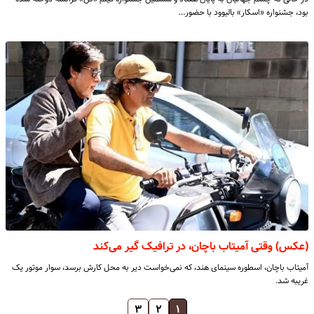
بود، جشنواره «اسکار» بالیوود با حضور…
(عکس) وقتی آمیتاب باچان، در ترافیک گیر می‌کند
آمیتاب باچان، اسطوره سینمای هند، که نمی‌خواست دیر به محل کارش برسد، سوار موتور یک
غریبه شد.
۳
۲
۱