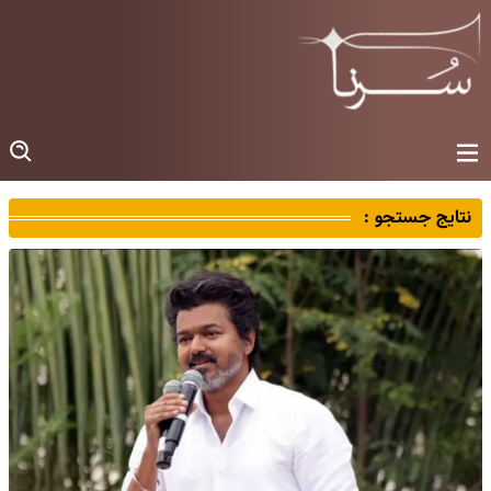
نتایج جستجو :