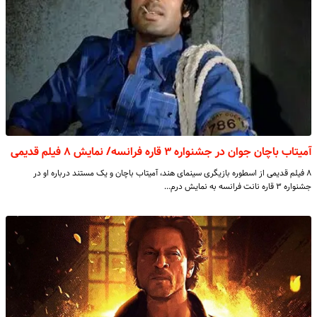
آمیتاب باچان جوان در جشنواره ۳ قاره فرانسه/ نمایش ۸ فیلم قدیمی
۸ فیلم قدیمی از اسطوره بازیگری سینمای هند، آمیتاب باچان و یک مستند درباره او در
جشنواره ۳ قاره نانت فرانسه به نمایش درم…