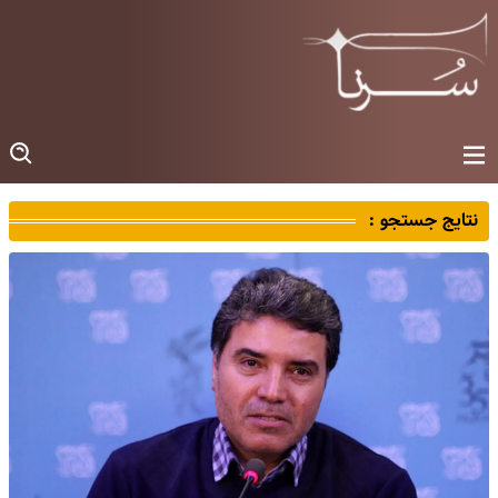
نتایج جستجو :