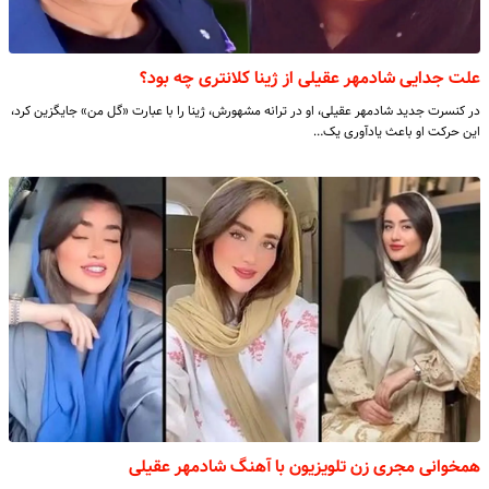
علت جدایی شادمهر عقیلی از ژینا کلانتری چه بود؟
در کنسرت جدید شادمهر عقیلی، او در ترانه مشهورش، ژینا را با عبارت «گل من» جایگزین کرد،
این حرکت او باعث یادآوری یک…
همخوانی مجری زن تلویزیون با آهنگ شادمهر عقیلی