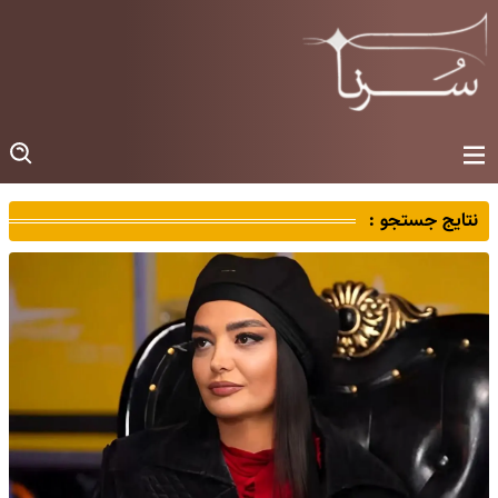
نتایج جستجو :