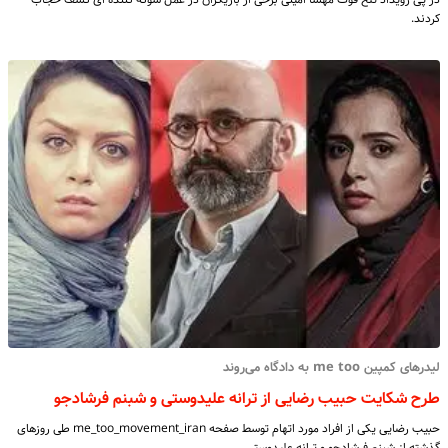
کردند.
لیدرهای کمپین me too به دادگاه می‌روند
طرح شکایت حبیب رضایی از ترانه علیدوستی و شبنم فرشادجو
حبیب رضایی یکی از افراد مورد اتهام توسط صفحه me_too_movement_iran طی روزهای
گذشته از شبنم فرشادجو و ترانه علیدوستی…