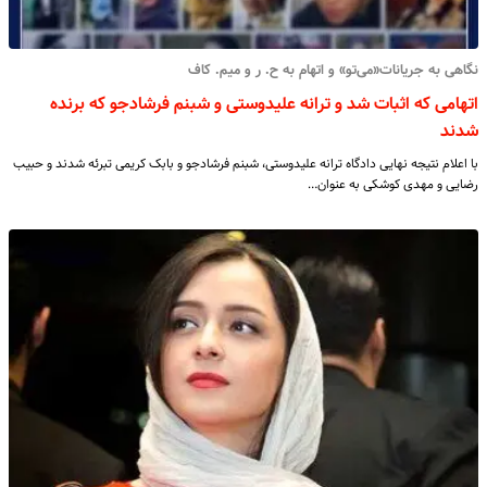
نگاهی به جریانات«می‌تو» و اتهام به ح. ر و میم. کاف
اتهامی که اثبات شد و ترانه علیدوستی و شبنم فرشادجو که برنده
شدند
با اعلام نتیجه نهایی دادگاه ترانه علیدوستی، شبنم فرشادجو و بابک کریمی تبرئه شدند و حبیب
رضایی و مهدی کوشکی به عنوان…