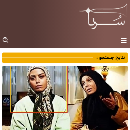
نتایج جستجو :