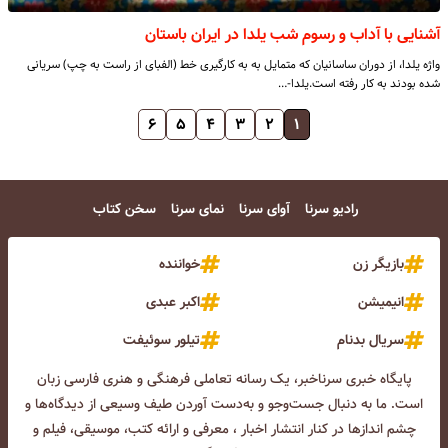
آشنایی با آداب و رسوم شب یلدا در ایران باستان
واژه یلدا، از دوران ساسانیان که متمایل به به کارگیری خط (الفبای از راست به چپ) سریانی
شده بودند به کار رفته است.یلدا-…
۶
۵
۴
۳
۲
۱
رادیو سرنا
آوای سرنا
نمای سرنا
سخن کتاب
بازیگر زن
خواننده
انیمیشن
اکبر عبدی
سریال بدنام
تیلور سوئیفت
پایگاه خبری سرناخبر، یک رسانه تعاملی فرهنگی و هنری فارسی زبان
است. ما به دنبال جست‌و‌جو و به‌دست آوردن طیف وسیعی از دیدگاه‌ها و
چشم انداز‌ها در کنار انتشار اخبار ، معرفی و ارائه کتب، موسیقی، فیلم و