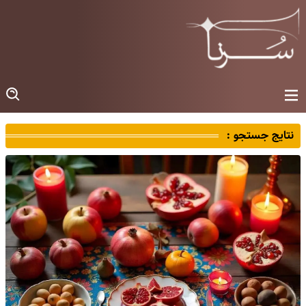
نتایج جستجو :