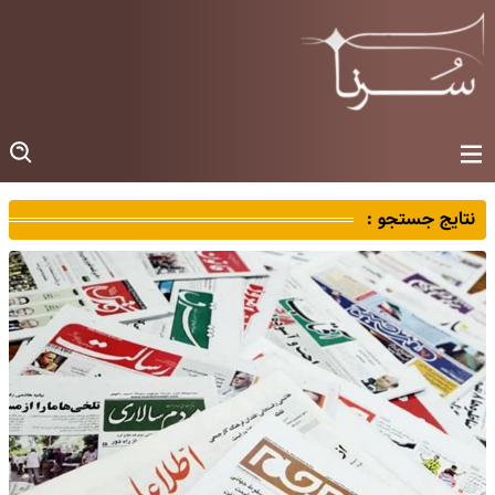
نتایج جستجو :