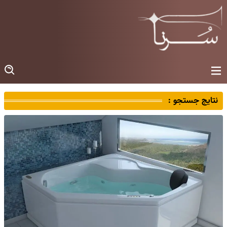
نتایج جستجو :