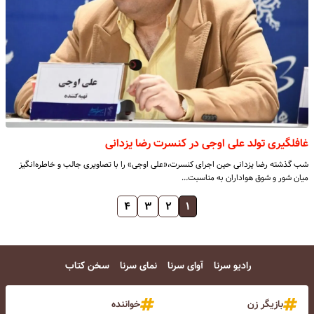
غافلگیری تولد علی اوجی در کنسرت رضا یزدانی
شب گذشته رضا یزدانی حین اجرای کنسرت،«علی اوجی» را با تصاویری جالب و خاطره‌انگیز
میان شور و شوق هواداران به مناسبت…
۴
۳
۲
۱
رادیو سرنا
آوای سرنا
نمای سرنا
سخن کتاب
بازیگر زن
خواننده