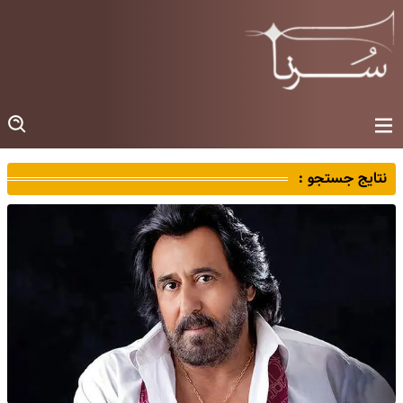
نتایج جستجو :