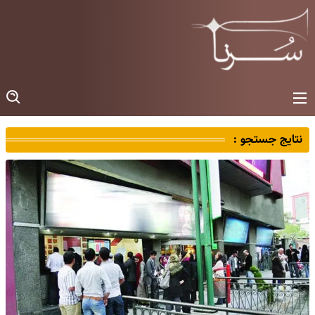
نتایج جستجو :