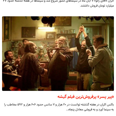
اکران «آقای زالو» ۷ آبان ماه در سینماهای کشور شروع شد و سینماها در هفته گذشته حدود ۴۷
میلیارد تومان فروش داشتند.
«پیر پسر» پرفروش‌ترین فیلم گیشه
باکس اکران در هفته گذشته توانست در ۲۰ هزار و ۷ سانس حدود ۶۰۶ هزار و ۵۹۲ مخاطب را
به سینما آورد و به فروشی معادل پنجاه…