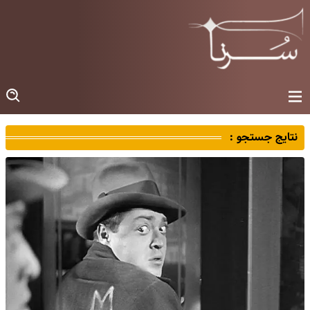
نتایج جستجو :