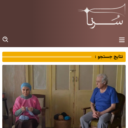
نتایج جستجو :