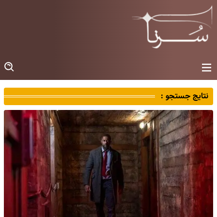
نتایج جستجو :