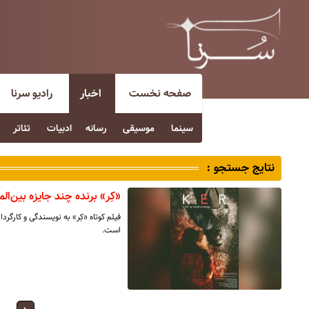
صفحه نخست
اخبار
رادیو سرنا
سینما
موسیقی
رسانه
ادبیات
تئاتر
نتایج جستجو :
«کِر» برنده چند جایزه بین‌ال
فیلم کوتاه «کِر» به نویسندگی و کارگرد
است.