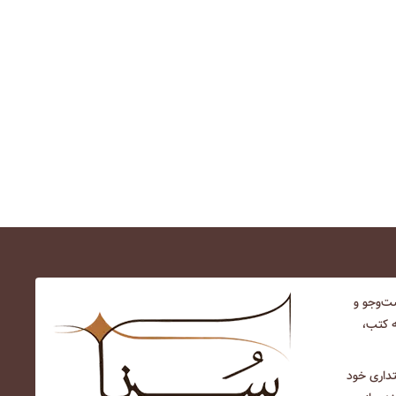
‌و‌جو و
ه کتب،
نتداری خود