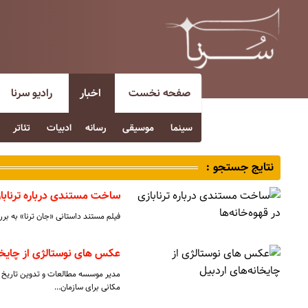
صفحه نخست
اخبار
رادیو سرنا
سینما
موسیقی
رسانه
ادبیات
تئاتر
نتایج جستجو :
ساخت مستندی درباره ترنابازی
فیلم مستند داستانی «جان ترنا» به بررس
عکس های نوستالژی از چایخان
مدیر موسسه مطالعات و تدوین تاریخ ا
مکانی برای سازمان…