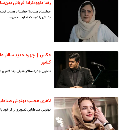
رضا داوودنژاد؛ قربانی بدن‌سا
حواستان هست؟ حواستان هست تولید نفرت
بدنش را دوست ندارد . حس…
عکس |‌ چهره جدید سالار عق
کشور
تصاویر جدید سالار عقیلی بعد لاغری او 
لاغری عجیب بهنوش طباطبا
بهنوش طباطبایی تصویری را از خود با ا