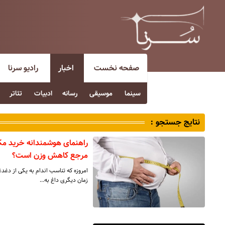
صفحه نخست
اخبار
رادیو سرنا
سینما
موسیقی
رسانه
ادبیات
تئاتر
نتایج جستجو :
راهنمای هوشمندانه خرید مکم
مرجع کاهش وزن است؟
امروزه که تناسب اندام به یکی از دغ
زمان دیگری داغ به…