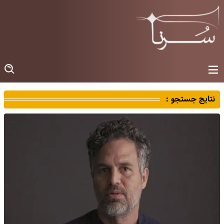
نتایج جستجو :