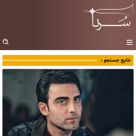
نتایج جستجو :