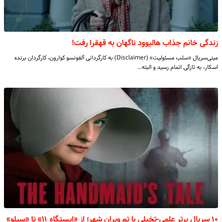
زندگی خانم جذاب هالیوود ناگهان به قهقرا رفت!
مینی‌سریال «سلب مسئولیت» (Disclaimer) به کارگردانی آلفونسو کوارون، کارگردان برنده
اسکار، به تازگی اتمام رسید و البته…
۱۰ سریال برتر علمی-تخیلی با تم ویران شهر؛ از «ایستگاه ۱۱» تا «سیلو»