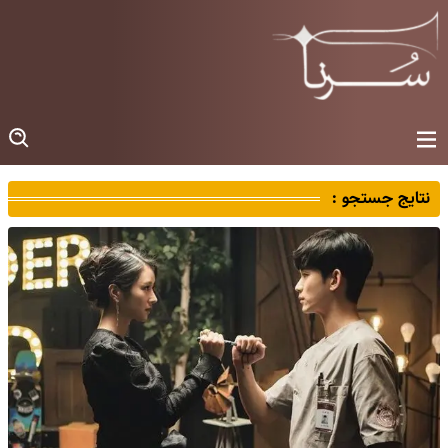
نتایج جستجو :