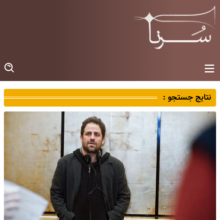
نتایج جستجو :