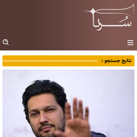
نتایج جستجو :