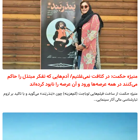
منیژه حکمت: در کثافت نمی‌غلتیم/ آدم‌هایی که تفکر مبتذل را حاکم
می‌کنند در همه عرصه‌ها ورود و آن عرصه را نابود کرده‌اند
منیژه حکمت از ساخت فیلم‌هایی لوباجت (کم‌هزینه) چون «بَندَربَند» می‌گوید و با تاکید بر لزوم
تبارشناسی مالی آثار سینمایی…