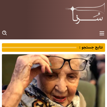
نتایج جستجو :