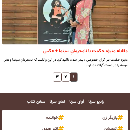
مقابله منیژه حکمت با نامحرمانِ سینما + عکس
منیژه حکمت در اکران خصوصی «بندر بند»، تاکید کرد در این وانفسا که نامحرمانِ سینما و هنر،
عرصه را در دست گرفته‌اند، او…
۳
۲
۱
رادیو سرنا
آوای سرنا
نمای سرنا
سخن کتاب
بازیگر زن
خواننده
انیمیشن
اکبر عبدی