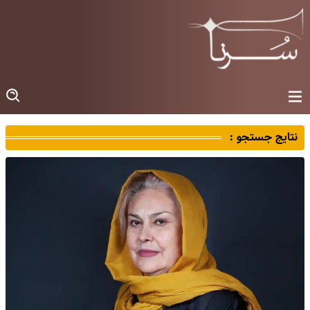
نتایج جستجو :