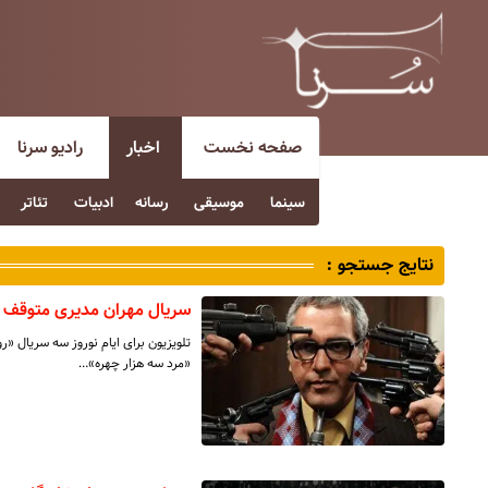
صفحه نخست
اخبار
رادیو سرنا
سینما
موسیقی
رسانه
ادبیات
تئاتر
نتایج جستجو :
سریال مهران مدیری متوقف 
«مرد سه هزار چهره»…