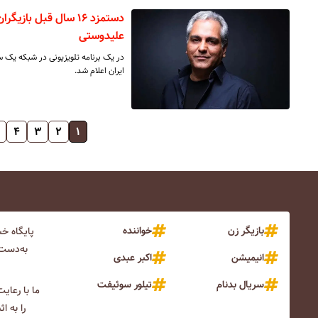
دستمزد ۱۶ سال قبل با
علیدوستی
در یک برنامه تلویزیونی در شبکه یک س
ایران اعلام شد.
۴
۳
۲
۱
بازیگر زن
خواننده
پایگاه خ
به‌دست 
انیمیشن
اکبر عبدی
سریال بدنام
تیلور سوئیفت
ما با رعای
را به ا