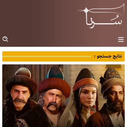
نتایج جستجو :