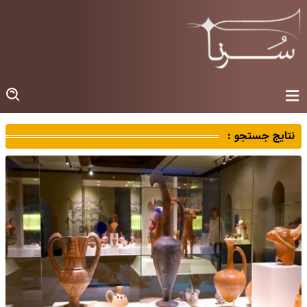
نتایج جستجو :