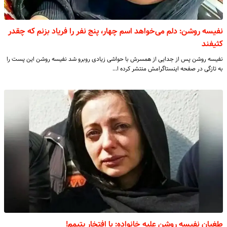
نفیسه روشن: دلم می‌خواهد اسم چهار، پنج نفر را فریاد بزنم که چقدر
کثیفند
نفیسه روشن پس از جدایی از همسرش با حواشی زیادی روبرو شد نفیسه روشن این پست را
به تازگی در صفحه اینستاگرامش منتشر کرده ا…
طغیان نفیسه روشن علیه خانواده: با افتخار یتیمم!