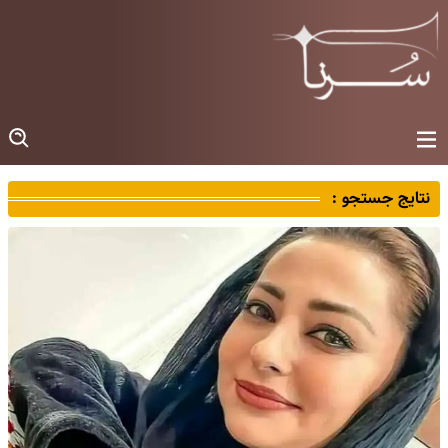
نتایج جستجو :