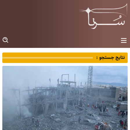
نتایج جستجو :