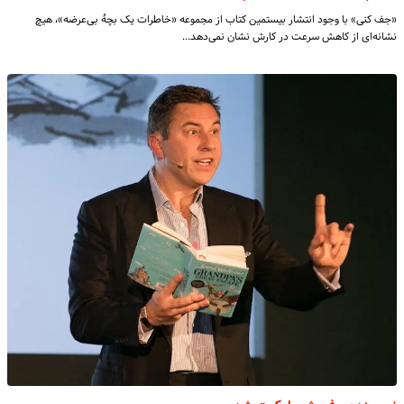
«جف کنی» با وجود انتشار بیستمین کتاب از مجموعه «خاطرات یک بچۀ بی‌عرضه»، هیچ
نشانه‌ای از کاهش سرعت در کارش نشان نمی‌دهد…