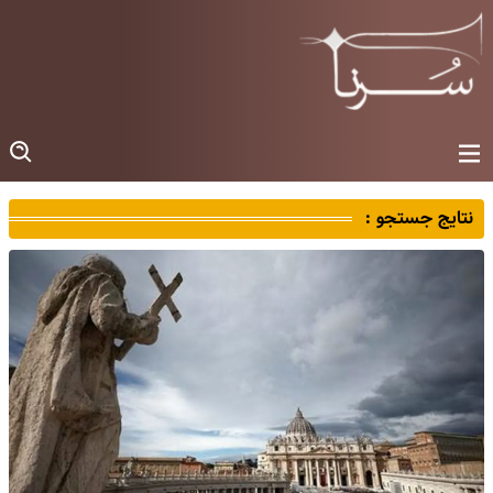
نتایج جستجو :