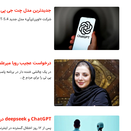
جدیدترین مدل چت‌ جی‌ پی‌
شرکت «اوپن‌ای‌آی» مدل جدید GPT-5.4 را عرضه کرد.
درخواست عجیب رویا میرعلمی
در یک چالشی خنده دار در برنامه پامپ
پی تی را برای مردم خ…
ChatGPT و deepseek در برخی اپراتورها در دسترس قرار گرفتند
‏پس از ۱۲ روز اختلال گسترده د