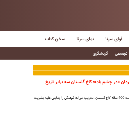
آوای سرنا
نمای سرنا
سخن کتاب
تجسمی
گردشگری
ان «در چشم باد»: کاخ گلستان سه برابر تاریخ
مسعود جعفری جوزانی با تأکید بر قدمت 400 ساله کاخ گلستان، تخریب میراث فرهنگی را جنایتی علیه بشریت