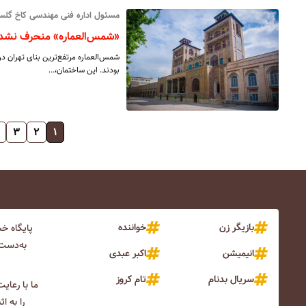
مسئول اداره فنی مهندسی کاخ گلستا
«شمس‌العماره» منحرف نشد
شمس‌العماره مرتفع‌ترین بنای تهران د
بودند. این ساختمان،…
۳
۲
۱
بازیگر زن
خواننده
پایگاه خ
به‌دست 
انیمیشن
اکبر عبدی
سریال بدنام
تام کروز
ما با رعای
را به ا