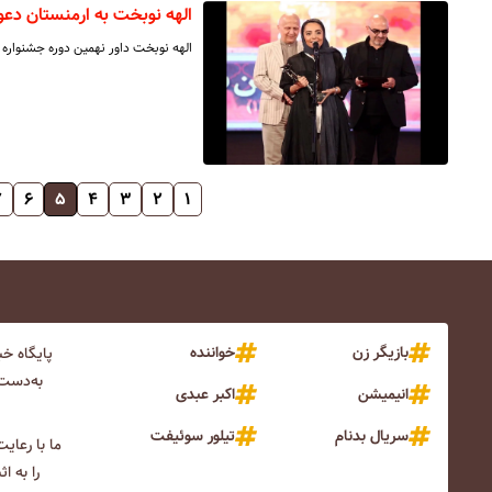
الهه نوبخت به ارمنستان دع
الهه نوبخت داور نهمین دوره جشنواره 
۷
۶
۵
۴
۳
۲
۱
بازیگر زن
خواننده
پایگاه خ
به‌دست 
انیمیشن
اکبر عبدی
سریال بدنام
تیلور سوئیفت
ما با رعای
را به ا