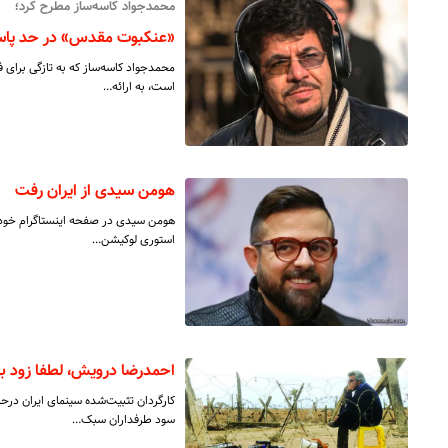
محمدجواد کاسه‌ساز مطرح کرد؛
«عنکبوت مقدس» در حد پاسخ د
محمدجواد کاسه‌ساز که به تازگی برای 
است، به ارائه…
هومن سیدی از ایران رفت
هومن سیدی در صفحه اینستاگرام خود با
استوری لوکیشن…
احمدرضا درویش، لطفا زود بر
کارگردان تثبیت‌شده سینمای ایران درح
سود طرفداران سبک…