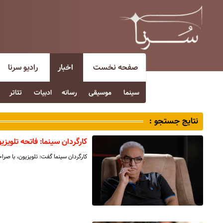
صفحه نخست
اخبار
رادیو سرنا
سینما
موسیقی
رسانه
ادبیات
تئاتر
نتایج جستجو :
کارگردان سینما: فاتحه تلویزیو
کارگردان سینما گفت: تلویزیون، با صر