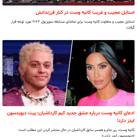
استایل عجیب و غریب کانیه وست در کنار فرزندانش
استایل عجیب و متفاوت کانیه وست برای تماشای مسابقه سوپربول ۲۰۲۲ مورد توجه قرار
گرفت.
ادعای کانیه وست درباره عشق جدید کیم کارداشیان: پیت دیویدسون
ایدز دارد!
کانیه وست، رپر بنام و همسر سابق کارداشیان در حال منتشر کردن این مطلب است
«دیویدسون ایدز دارد.»