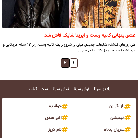
عشق پنهانی کانیه وست و ایرینا شایک فاش شد
طی روزهای گذشته، شایعات جدیدی مبنی بر شروع رابطه کانیه وست، رپر ۴۳ ساله آمریکایی و
ایرینا شایک، سوپر مدل ۳۵ ساله روسی…
۲
۱
رادیو سرنا
آوای سرنا
نمای سرنا
سخن کتاب
بازیگر زن
خواننده
انیمیشن
اکبر عبدی
سریال بدنام
تام کروز