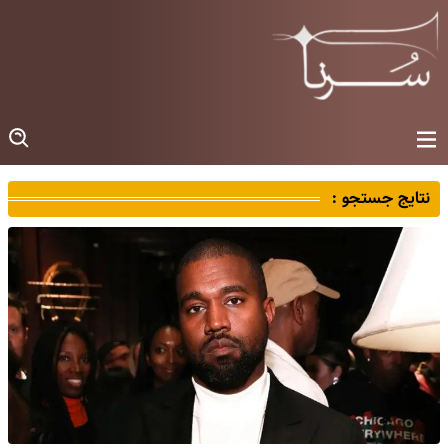
نتایج جستجو :