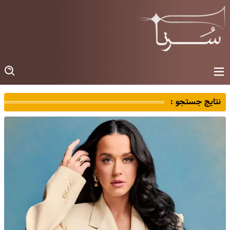
نتایج جستجو :