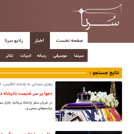
صفحه نخست
اخبار
رادیو سرنا
سینما
موسیقی
رسانه
ادبیات
تئاتر
نتایج جستجو :
زهران ممدانی به پادشاه انگلیس: کوه
دعوا بر سر غنیمت نادرشاه در 
در جریان سفر پادشاه بریتانیا، چارلز س
مراسم‌های رسمی و…