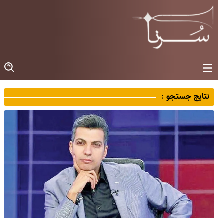
نتایج جستجو :