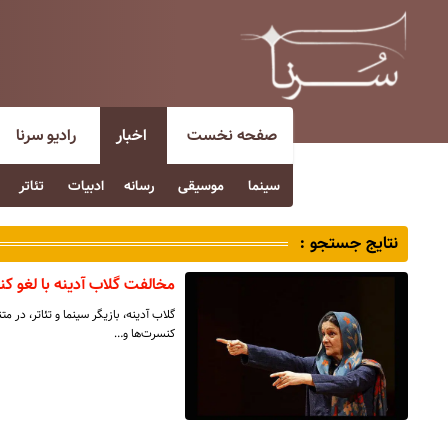
صفحه نخست
اخبار
رادیو سرنا
سینما
موسیقی
رسانه
ادبیات
تئاتر
نتایج جستجو :
مخالفت گلاب آدینه با لغو کن
گلاب آدینه، بازیگر سینما و تئاتر، در م
کنسرت‌ها و…