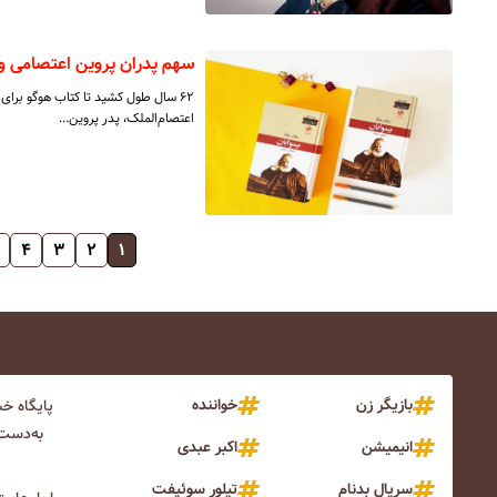
سهم پدران پروین اعتصامی و 
اعتصام‌الملک، پدر پروین…
۴
۳
۲
۱
بازیگر زن
خواننده
پایگاه خ
به‌دست 
انیمیشن
اکبر عبدی
سریال بدنام
تیلور سوئیفت