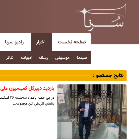
صفحه نخست
اخبار
رادیو سرنا
سینما
موسیقی
رسانه
ادبیات
تئاتر
نتایج جستجو :
بازدید دبیرکل کمیسیون ملی 
بناهای تاریخی این مجموعه…