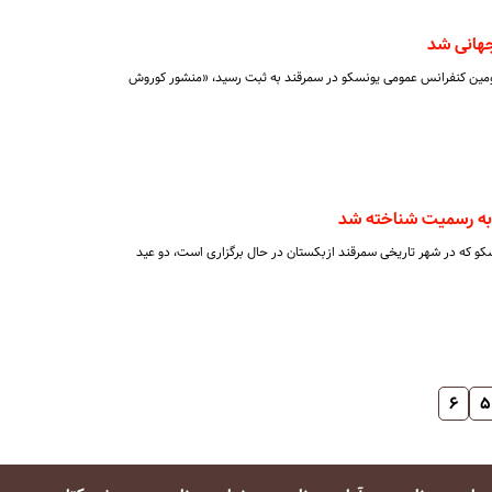
هانی شد
مین کنفرانس عمومی یونسکو در سمرقند به ثبت رسید، «منشور کوروش
 به رسمیت شناخته شد
 که در شهر تاریخی سمرقند ازبکستان در حال برگزاری است، دو عید
۶
۵