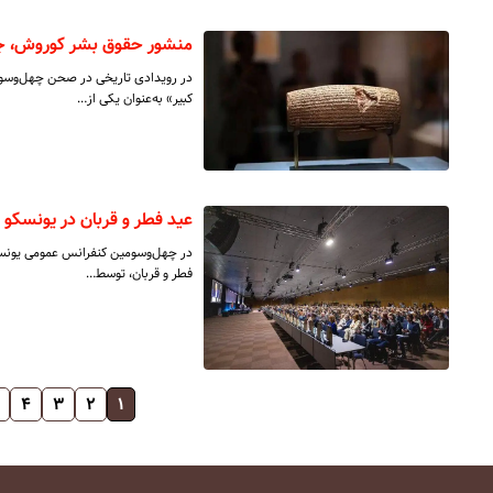
منشور حقوق بشر کوروش، ج
در رویدادی تاریخی در صحن چهل‌وسو
کبیر» به‌عنوان یکی از…
عید فطر و قربان در یونسکو
در چهل‌وسومین کنفرانس عمومی یونسکو
فطر و قربان، توسط…
۴
۳
۲
۱