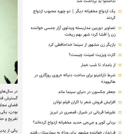
نداشتم؛ بد برداشت شد
=
یک ازدواج مخفیانه دیگر | دو چهره محبوب ازدواج
کردند
=
تصاویر دوربین مداربسته ویدئوی آزار جنسی خواننده
زن را افشا کرد؛ شهر بهم ریخت
=
بازیگر زن مشهور از سینما خداحافظی کرد
=
کارت ویزیت لمینت چیست؟
=
از بامداد تا شب خمار
=
شرط تارانتینو برای ساخت دنباله «روزی روزگاری در
هالیوود»
=
در سال‌های 
جعفر جکسون در دنیای سینما ماند
گسترش فناو
=
افزایش فروش شعر با اکران فیلم نولان
فضای مجازی 
=
بودن، یکی ا
علیرضا قربانی در شیراز، قمصری در تبریز
تفریح و حت
=
بردلی کوپر و جی‌جی حدید مخفیانه ازدواج کرده‌اند؟
یکی از پدی
=
فرزندان خواننده مشهور برای وداع به بیمارستان رفتند