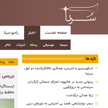
صفحه نخست
اخبار
رادیو سرنا
سینما
موسیقی
رسانه
ادبیات
تئاتر
تازه ها
خانه
رسان
=
اسکورسیزی و اندرسن؛ همکاری غافلگیرکننده دو غول
سینما
بررسی اج
=
رسوایی جدید در هالیوود؛ اعتراف جنجالی کارگردان
اینستاگرا
سرشناس به دروغ‌گویی
نه‌فقط برا
=
ژیلا هدائی درگذشت
=
سحر دولتشاهی: قصد بی احترامی به باورهای دینی