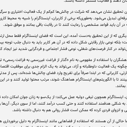
ن دهند و فعالیت مستمر داشته باشند.
 تحقیق نشان می‌دهد که شرکت در چالش‌ها کم‌کم از یک فعالیت اختیاری و سرگرم‌
فه‌ای تبدیل می‌شود. به‌طوری‌که برخی از کاربران، اینستاگرام را شبیه به محیط کاری
 در آن باید قواعد مشخصی را رعایت کنند تا در رقابت باقی بمانند و موفق شوند.
یگری که از این تحقیق به‌دست آمده، این است که فضای اینستاگرام فقط محل ارتب
 بلکه نوعی بازار رقابتی شکل داده که در آن هر کاربر باید به دنبال جلب توجه بی
‌تواند در کنار فرصت‌های شغلی، نوعی فشار اجتماعی و فردگرایی شدید نیز ایجاد کن
وهشگران با استفاده از مفهومی به نام «گذار از فراغت غیررسمی به فراغت رسمی» ت
 چگونه یک فعالیت داوطلبانه و آزاد، می‌تواند به یک الزام جدی برای موفقیت اقتصا
رتی، کاربرانی که در ابتدا صرفاً برای تفریح وارد فضای چالش‌ها شده‌اند، پس از مدتی
ند تا با الگوریتم‌های اینستاگرام هماهنگ شوند، مرتب محتوا تولید کنند و در این
بمانند.
، اینستاگرام همچون تیغی دولبه عمل می‌کند؛ از یک‌سو به زنان جوان امکان داده تا
به شکلی هدفمند استفاده کنند و حتی کسب درآمد کنند، اما از سوی دیگر، آن‌ها را
ی و انزوای فردی کرده که ممکن است فشار روانی هم به دنبال داشته باشد.
ا حاکی از آن هستند که استفاده از فضاهایی مانند اینستاگرام به دلیل برخورداری ه