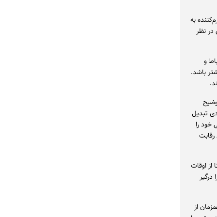
کننده به
 در نظر
اط و
شتر باشد.
د.
وضیح
دی تبدیل
 خود را
 رقابت
 از اوقات
 درگیر
مزمان از