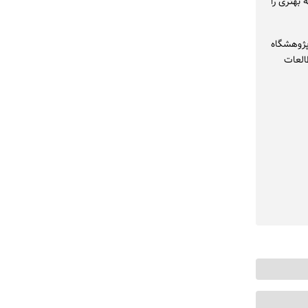
 بهتری را
پژوهشگاه
العات