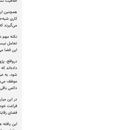
خلاقیت نشا
همچنین این
کاری شبه‌حر
می‌گیرند که
نکته مهم د
تعامل نیست؛
این فضا می
درواقع، پژ
داده‌اند که
شود. به عبا
موظف می‌بین
دائمی باقی 
در این میان
فراغت خود 
فضای رقابت
این یافته ه