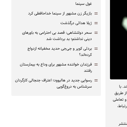
غول سینما
=
بازیگر زن مشهور از سینما خداحافظی کرد
=
ژیلا هدائی درگذشت
=
سحر دولتشاهی: قصد بی احترامی به باورهای
دینی نداشتم؛ بد برداشت شد
=
بردلی کوپر و جی‌جی حدید مخفیانه ازدواج
کرده‌اند؟
=
فرزندان خواننده مشهور برای وداع به بیمارستان
رفتند
=
رسوایی جدید در هالیوود؛ اعتراف جنجالی کارگردان
د. با
سرشناس به دروغ‌گویی
از طریق
و تعاملی
تباط،
منتشر