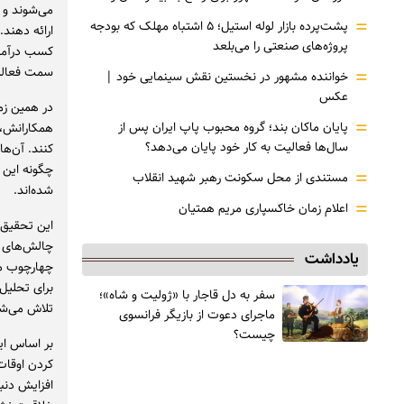
می‌شوند و ک
=
پشت‌پرده بازار لوله استیل؛ ۵ اشتباه مهلک که بودجه
ارائه دهند.
پروژه‌های صنعتی را می‌بلعد
کسب درآمد 
سمت فعالیت
=
خواننده مشهور در نخستین نقش سینمایی خود |‌
عکس
در همین زم
=
پایان ماکان بند؛ گروه محبوب پاپ ایران پس از
همکارانش، پ
سال‌ها فعالیت به کار خود پایان می‌دهد؟
کنند. آن‌ها
چگونه این چ
=
مستندی از محل سکونت رهبر شهید انقلاب
شده‌اند.
=
اعلام زمان خاکسپاری مریم همتیان
چالش‌های پ
یادداشت
چهارچوب مش
برای تحلیل
سفر به دل قاجار با «ژولیت و شاه»؛
تلاش می‌شو
ماجرای دعوت از ‌بازیگر فرانسوی
چیست؟
بر اساس ای
کردن اوقات 
افزایش دنبا