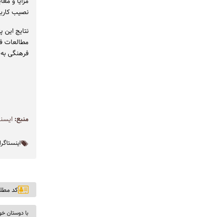
مزایا و معا
نصیب کاربر
نتایج این 
مطالعات فر
فرهنگی به 
منبع:
ايسنا
اینستاگرا
کد مطلب: ۵
با دوستان خو