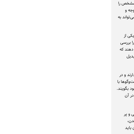
ه مشخص را
وجه و
تواند به
کی از
را بررسی
 دهند که
بدیل
عالیت دارند و در
وگوها با
د بگویند.
در آن
 و پر
دن،
 باید