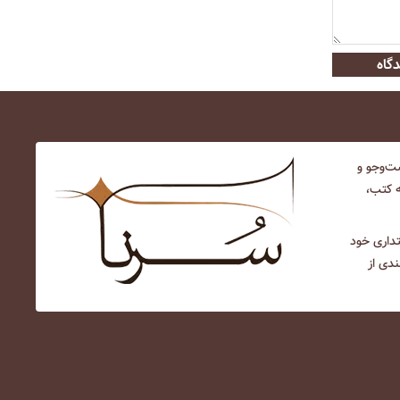
گاه
‌و‌جو و
ه کتب،
نتداری خود
ندی از