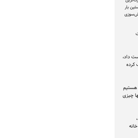
رگ‌ترین
ین بار
۲، خانه هاپکینز از آتش‌سوزی
ت
دست داد،
 کرده
لاش هستیم
ها چیزی
ز خانه