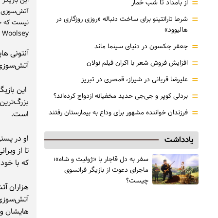
=
از بامداد تا شب خمار
آتش‌سوزی ک
=
شرط تارانتینو برای ساخت دنباله «روزی روزگاری در
هالیوود»
Woolsey نجات یافت، آتشی که خانه همسایه‌اش را نابود کرد.
=
جعفر جکسون در دنیای سینما ماند
آنتونی هاپ
=
افزایش فروش شعر با اکران فیلم نولان
آتش‌سوزی‌
=
علیرضا قربانی در شیراز، قمصری در تبریز
=
بردلی کوپر و جی‌جی حدید مخفیانه ازدواج کرده‌اند؟
بزرگ‌ترین
=
فرزندان خواننده مشهور برای وداع به بیمارستان رفتند
است.
یادداشت
تا از ویرا
سفر به دل قاجار با «ژولیت و شاه»؛
که با خود
ماجرای دعوت از ‌بازیگر فرانسوی
چیست؟
هزاران آتش
هایشان وا