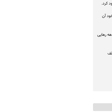
خود آن
هه رهایی
قف