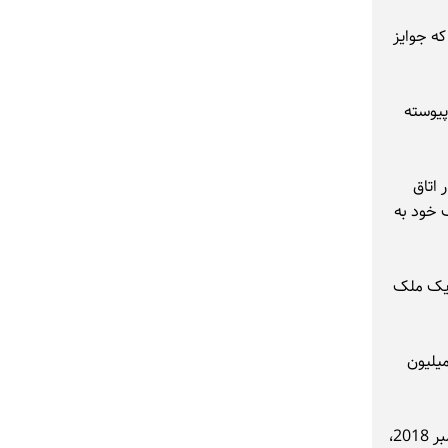
ه جوایز
پیوسته
هار اتاق
 ملک خود به
ی یک ملک
نه برای آنتونی که به تازگی ملک ساحلی مالیبوی خود را به قیمت 10.5 میلیون
این نخستین بار نیست که خانه آنتونی در برابر شعله‌های آتش قرار می‌گیرد. در نوامبر 2018،