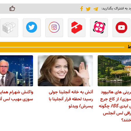
د به اشتراک بگذارید:
ط
یتی های هالیوود
آتش به خانه آنجلینا جولی
واکنش شهرام همایو
وزی/ از کاخ جرج
رسید؛ لحظه فرار آنجلینا با
سوزی مهیب لس آن
ی لیدی گاگا/ چگونه
پسرش/ ویدئو
رافی لس آنجلس
تند؟