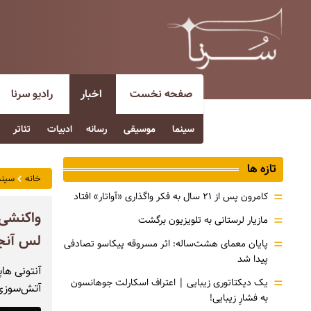
صفحه نخست
اخبار
رادیو سرنا
سینما
موسیقی
رسانه
ادبیات
تئاتر
تازه ها
خانه
سینم
=
کامرون پس از ۲۱ سال به فکر واگذاری «آواتار» افتاد
واکنشی 
=
مازیار لرستانی به تلویزیون برگشت
لس آنج
=
پایان معمای هشت‌ساله: اثر مسروقه پیکاسو تصادفی
پیدا شد
آنتونی هاپ
=
یک دیکتاتوری زیبایی | اعتراف اسکارلت جوهانسون
آتش‌سوزی‌
به فشارِ زیبایی!