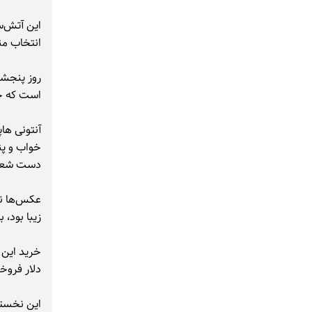
این آتش‌س
انتخاب منت
روز پنجشن
است که خا
دست شعله
عکس‌ها نش
زیبا بود، 
دلار فروخت