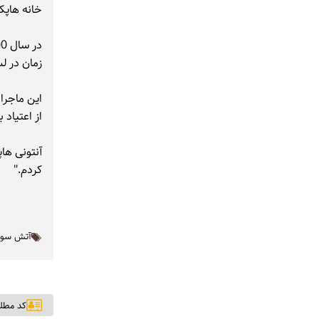
خانه‌ هاپکینز از آتش‌سوزی sey
زمان در ل
این ماجرا
از اعتیاد
آنتونی ها
کردم."
آتش سوز
کد مطلب: ۷