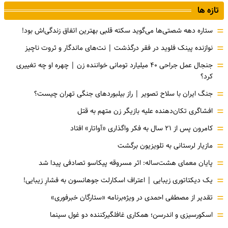
تازه ها
=
ستاره دهه شصتی‌ها می‌گوید سکته قلبی بهترین اتفاق زندگی‌اش بود!
=
نوازنده پینک فلوید در فقر درگذشت | نت‌های ماندگار و ثروت ناچیز
=
جنجال عمل جراحی ۴۰ میلیارد تومانی خواننده زن | چهره او چه تغییری
کرد؟
=
جنگ ایران با سلاح تصویر | راز بیلبوردهای جنگی تهران چیست؟
=
افشاگری‌ تکان‌دهنده علیه بازیگر زن متهم به قتل
=
کامرون پس از ۲۱ سال به فکر واگذاری «آواتار» افتاد
=
مازیار لرستانی به تلویزیون برگشت
=
پایان معمای هشت‌ساله: اثر مسروقه پیکاسو تصادفی پیدا شد
=
یک دیکتاتوری زیبایی | اعتراف اسکارلت جوهانسون به فشارِ زیبایی!
=
تقدیر از مصطفی احمدی در ویژه‌برنامه «ستارگان خبرفوری»
=
اسکورسیزی و اندرسن؛ همکاری غافلگیرکننده دو غول سینما