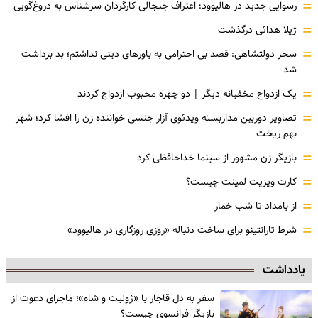
=
رسوایی جدید در هالیوود؛ اعتراف جنجالی کارگردان سرشناس به دروغ‌گویی
=
ژیلا هدائی درگذشت
=
سحر دولتشاهی: قصد بی احترامی به باورهای دینی نداشتم؛ بد برداشت
شد
=
یک ازدواج مخفیانه دیگر | دو چهره محبوب ازدواج کردند
=
تصاویر دوربین مداربسته ویدئوی آزار جنسی خواننده زن را افشا کرد؛ شهر
بهم ریخت
=
بازیگر زن مشهور از سینما خداحافظی کرد
=
کارت ویزیت لمینت چیست؟
=
از بامداد تا شب خمار
=
شرط تارانتینو برای ساخت دنباله «روزی روزگاری در هالیوود»
یادداشت
سفر به دل قاجار با «ژولیت و شاه»؛ ماجرای دعوت از
‌بازیگر فرانسوی چیست؟