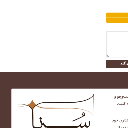
گاه
‌و‌جو و
ه کتب،
نتداری خود
ندی از