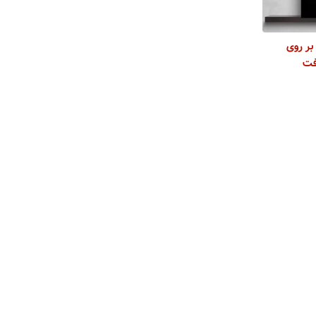
بر روی
فت