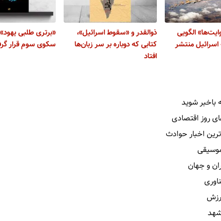
ایت‌ها» الگویی
ذوالقدر و «سقوط اسرائیل»،
«برتری طلبی یهود» 
 اسرائیل منتشر
کتابی که دوباره بر سر زبان‌ها
سکوی سوم قرار گر
افتاد
 باخبر شوید
ای روز اقتصادی
ترین اخبار حوادث
 موسیقی
ران و جهان
ناوری
رزش
شهد