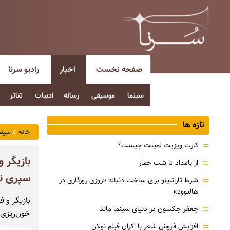
صفحه نخست
اخبار
رادیو سرنا
سینما
موسیقی
رسانه
ادبیات
تئاتر
تازه ها
خانه
سینم
=
کارت ویزیت لمینت چیست؟
بازیگر 
=
از بامداد تا شب خمار
سپری ن
=
شرط تارانتینو برای ساخت دنباله «روزی روزگاری در
هالیوود»
بازیگر و 
=
جعفر جکسون در دنیای سینما ماند
خون‌ریزی 
=
افزایش فروش شعر با اکران فیلم نولان