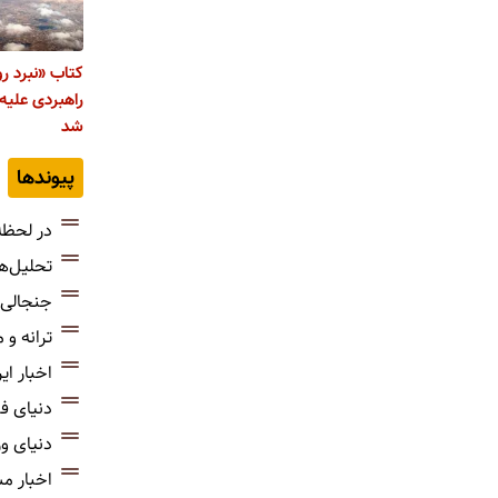
کتاب «نبرد رو
راهبردی علیه
شد
پیوندها
در لحظه
تحلیل‌ه
جنجالی‌
ترانه و
اخبار ای
دنیای ف
دنیای و
اخبار م