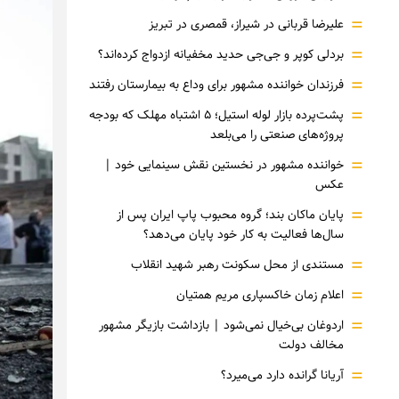
=
علیرضا قربانی در شیراز، قمصری در تبریز
=
بردلی کوپر و جی‌جی حدید مخفیانه ازدواج کرده‌اند؟
=
فرزندان خواننده مشهور برای وداع به بیمارستان رفتند
=
پشت‌پرده بازار لوله استیل؛ ۵ اشتباه مهلک که بودجه
پروژه‌های صنعتی را می‌بلعد
=
خواننده مشهور در نخستین نقش سینمایی خود |‌
عکس
=
پایان ماکان بند؛ گروه محبوب پاپ ایران پس از
سال‌ها فعالیت به کار خود پایان می‌دهد؟
=
مستندی از محل سکونت رهبر شهید انقلاب
=
اعلام زمان خاکسپاری مریم همتیان
=
اردوغان بی‌خیال نمی‌شود | بازداشت بازیگر مشهور
مخالف دولت
=
آریانا گرانده دارد می‌میرد؟