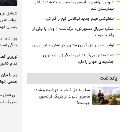
=
عروس ابراهیم تاتلیسس با مسمومیت شدید راهی
بیمارستان شد
شقایق نورو
=
نتفلیکس فیلم جدید نیکلاس کیج را گُم کرد
نتوانسته ر
بمباران غزه
=
ستاره سریال «سوپرانوز» درگذشت | وداع با یکی از
رفقای خوب
=
اولین تصویر بازیگر زن مشهور در نقش مرلین مونرو
جنگی است و
=
دانشمندان می‌گویند این بازیگر زن، زیباترین
نوروزی گفت
چشم‌های جهان را دارد
کدام کشور 
وی با بیان
یادداشت
جمعی انجام
سفر به دل قاجار با «ژولیت و شاه»؛
این فعال ض
ماجرای دعوت از ‌بازیگر فرانسوی
تحریک اسر
چیست؟