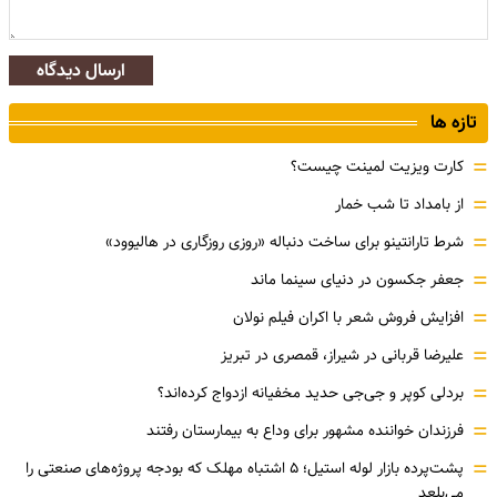
ارسال دیدگاه
تازه ها
=
کارت ویزیت لمینت چیست؟
=
از بامداد تا شب خمار
=
شرط تارانتینو برای ساخت دنباله «روزی روزگاری در هالیوود»
=
جعفر جکسون در دنیای سینما ماند
=
افزایش فروش شعر با اکران فیلم نولان
=
علیرضا قربانی در شیراز، قمصری در تبریز
=
بردلی کوپر و جی‌جی حدید مخفیانه ازدواج کرده‌اند؟
=
فرزندان خواننده مشهور برای وداع به بیمارستان رفتند
=
پشت‌پرده بازار لوله استیل؛ ۵ اشتباه مهلک که بودجه پروژه‌های صنعتی را
می‌بلعد