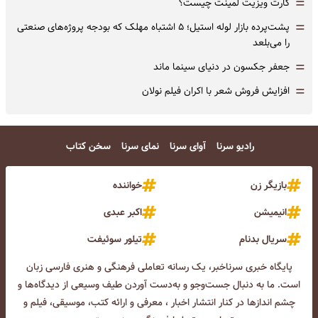
=
کارت ویزیت لمینت چیست؟
=
پشت‌پرده بازار لوله استیل؛ ۵ اشتباه مهلک که بودجه پروژه‌های صنعتی
را می‌بلعد
=
جعفر جکسون در دنیای سینما ماند
=
افزایش فروش شعر با اکران فیلم نولان
رادیو سرنا
آوای سرنا
نمای سرنا
سخن کتاب
بازیگر زن
خواننده
انیمیشن
اکبر عبدی
سریال بدنام
تیلور سوئیفت
پایگاه خبری سرناخبر، یک رسانه تعاملی فرهنگی و هنری فارسی زبان
است. ما به دنبال جست‌و‌جو و به‌دست آوردن طیف وسیعی از دیدگاه‌ها و
چشم انداز‌ها در کنار انتشار اخبار ، معرفی و ارائه کتب، موسیقی، فیلم و