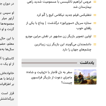
=
عروس ابراهیم تاتلیسس با مسمومیت شدید راهی
در دوران ج
بیمارستان شد
او سپس به 
=
نتفلیکس فیلم جدید نیکلاس کیج را گُم کرد
آرتور میلر
=
ستاره سریال «سوپرانوز» درگذشت | وداع با یکی از
مجموعه‌ها و
رفقای خوب
گرنت و او 
=
اولین تصویر بازیگر زن مشهور در نقش مرلین مونرو
با این حال
=
معلم، حضور
دانشمندان می‌گویند این بازیگر زن، زیباترین
سال‌ها به‌ع
چشم‌های جهان را دارد
یادداشت
از او یک دخ
سفر به دل قاجار با «ژولیت و شاه»؛
خانواده‌اش 
ماجرای دعوت از ‌بازیگر فرانسوی
ارتباط با ه
چیست؟
بر اطرافیا
قرار است م
بزرگداشتش 