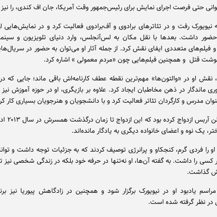
وانی حتی فرصت اجرای نمایش برای رئیس‌جمهور وقت آمریکا، جان اف کندی، را نیز پ
نیویورک رفت و در تئاترهای برادوی و آف‌برادوی فعالیت کرد و در نمایش‌هایی از 
 حضور داشت. بعدها با نقل مکان به لس‌آنجلس، وارد دنیای تلویزیون و سینم
 فیلم‌های متعددی ایفای نقش کرد. از جمله آثار او می‌توان به حضور در سریال‌های
نوشت قتل و همچنین فیلم‌هایی چون «مردم معمولی » اشاره کرد.
، نقش او در «والتون‌ها» مهم‌ترین نقطه عطف کارنامه‌اش باقی ماند؛ جایی که 
ی ماندگار در ذهن مخاطبان ایجاد کرد. علاوه بر بازیگری، او در حوزه آموزش نیز 
نوان مدرس و کارگردان تئاتر فعالیت کرد و با دانشجویان و هنرجویان بسیاری کار کر
کاستلو با آلن آربس 
تر، یک نوه و اعضای خانواده دیگری به یادگار مانده‌اند.
او را فردی گرم، کنجکاو و پرانرژی توصیف کردند که به جزئیات توجه داشت و توانا
ر کسی را داشت. به گفته آن‌ها، او نه‌تنها در حرفه خود بلکه در زندگی شخصی نیز ت
نش گذاشت.
راسم یادبود او در نیویورک برگزار شود و همچنین در زادگاهش پیوریا نیز برنام
در نظر گرفته شده است.