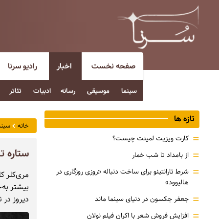
صفحه نخست
اخبار
رادیو سرنا
سینما
موسیقی
رسانه
ادبیات
تئاتر
تازه ها
خانه
سینم
=
کارت ویزیت لمینت چیست؟
ستاره تل
=
از بامداد تا شب خمار
=
شرط تارانتینو برای ساخت دنباله «روزی روزگاری در
هالیوود»
=
دیروز در 
جعفر جکسون در دنیای سینما ماند
=
افزایش فروش شعر با اکران فیلم نولان