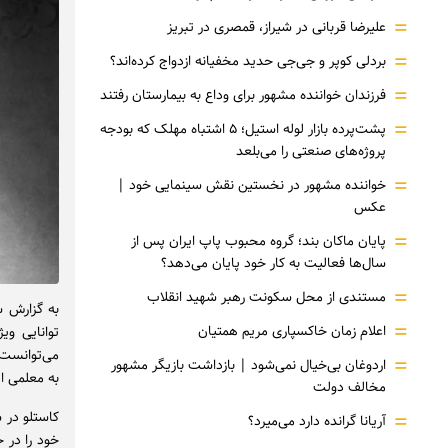
=
علیرضا قربانی در شیراز، قمصری در تبریز
=
بردلی کوپر و جی‌جی حدید مخفیانه ازدواج کرده‌اند؟
=
فرزندان خواننده مشهور برای وداع به بیمارستان رفتند
=
پشت‌پرده بازار لوله استیل؛ ۵ اشتباه مهلک که بودجه
پروژه‌های صنعتی را می‌بلعد
=
خواننده مشهور در نخستین نقش سینمایی خود |‌
عکس
=
پایان ماکان بند؛ گروه محبوب پاپ ایران پس از
سال‌ها فعالیت به کار خود پایان می‌دهد؟
=
مستندی از محل سکونت رهبر شهید انقلاب
به گزارش سر
=
اعلام زمان خاکسپاری مریم همتیان
توانایی وی
می‌توانست ا
=
اردوغان بی‌خیال نمی‌شود | بازداشت بازیگر مشهور
به معلمی ا
مخالف دولت
=
کاستلو در ش
آریانا گرانده دارد می‌میرد؟
خود را در ح