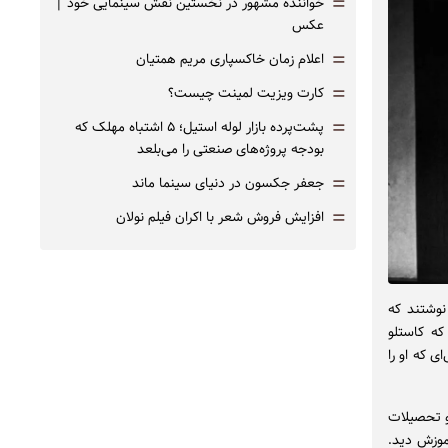
=
خواننده مشهور در نخستین نقش سینمایی خود |‌
عکس
=
اعلام زمان خاکسپاری مریم همتیان
=
کارت ویزیت لمینت چیست؟
=
پشت‌پرده بازار لوله استیل؛ ۵ اشتباه مهلک که
بودجه پروژه‌های صنعتی را می‌بلعد
=
جعفر جکسون در دنیای سینما ماند
=
افزایش فروش شعر با اکران فیلم نولان
 نوشتند که
که کاستلو
ی که او را
او تحصیلات
آموزش دید.