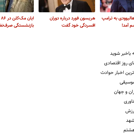
هالیوودی به ترامپ
هریسون فورد درباره دوران
ای
م آمد!
افسردگی خود گفت
بازنشستگی صرف‌نظر
 باخبر شوید
ای روز اقتصادی
ترین اخبار حوادث
 موسیقی
ران و جهان
ناوری
رزش
شهد
هشتم