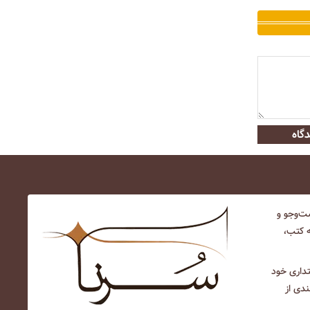
گاه
‌و‌جو و
ه کتب،
نتداری خود
ندی از