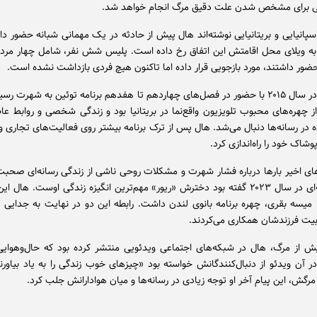
ی برای مشخص شدن علت دقیق مرگ انجام خواهد شد.
اسپانیایی و بریتانیایی نوشته‌اند هال پیش از حادثه در یک مهمانی شبانه حضور د
به ویلای محل اقامتش این اتفاق رخ داده است. پلیس شش نفر، شامل چهار مرد و
 حضور داشتند، مورد بازجویی قرار داده اما تاکنون هیچ فردی بازداشت نشده است.
جیک هال در سال ۲۰۱۵ با حضور در فصل‌های چهاردهم تا هفدهم برنامه توئین به شهرت رس
ز چهره‌های محبوب تلویزیون واقع‌نما در بریتانیا بود و زندگی شخصی و روابط عا
 در رسانه‌ها دنبال می‌شد. هال پس از ترک برنامه بیشتر روی فعالیت‌های تجاری و
وشاک خود را راه‌اندازی کرد.
های اخیر بارها درباره فشار شهرت و مشکلات روحی ناشی از زندگی رسانه‌ای صحبت 
در مصاحبه‌ای در سال ۲۰۲۳ گفته بود دخترش «ریور» مهم‌ترین انگیزه زندگی اوست. هال ا
ا میسه بقری، چهره برنامه بانوی لندن داشت. رابطه این دو در نهایت به جدایی ان
ربیت فرزندشان همکاری می‌کردند.
ش از مرگ، هال در شبکه‌های اجتماعی ویدئویی منتشر کرده بود که حال‌وهوا
ر آن ویدئو از دنبال‌کنندگانش خواسته بود «چیزهای خوب زندگی را به یاد بیاورن
مرگش، این پیام آخر او توجه زیادی در رسانه‌ها و میان هوادارانش جلب کرد.