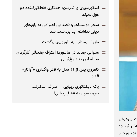
=
اسکورسیزی و اندرسن؛ همکاری غافلگیرکننده دو
غول سینما
=
سحر دولتشاهی: قصد بی احترامی به باورهای
دینی نداشتم؛ بد برداشت شد
=
مازیار لرستانی به تلویزیون برگشت
=
رسوایی جدید در هالیوود؛ اعتراف جنجالی کارگردان
سرشناس به دروغ‌گویی
=
کامرون پس از ۲۱ سال به فکر واگذاری «آواتار»
افتاد
=
یک دیکتاتوری زیبایی | اعتراف اسکارلت
جوهانسون به فشارِ زیبایی!
رت بی‌هوش
ای کوبیده
ند، هرچند