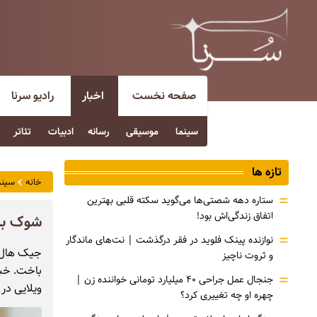
صفحه نخست
اخبار
رادیو سرنا
سینما
موسیقی
رسانه
ادبیات
تئاتر
تازه ها
خانه
سینم
=
ستاره دهه شصتی‌ها می‌گوید سکته قلبی بهترین
اتفاق زندگی‌اش بود!
شوک به س
=
نوازنده پینک فلوید در فقر درگذشت | نت‌های ماندگار
و ثروت ناچیز
باخت. خبر
=
جنجال عمل جراحی ۴۰ میلیارد تومانی خواننده زن |
ویلایی در 
چهره او چه تغییری کرد؟