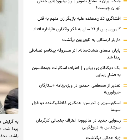
=
جنگ ایران با سلاح تصویر | راز بیلبوردهای جنگی
تهران چیست؟
=
افشاگری‌ تکان‌دهنده علیه بازیگر زن متهم به قتل
=
کامرون پس از ۲۱ سال به فکر واگذاری «آواتار» افتاد
=
مازیار لرستانی به تلویزیون برگشت
=
پایان معمای هشت‌ساله: اثر مسروقه پیکاسو تصادفی
پیدا شد
=
یک دیکتاتوری زیبایی | اعتراف اسکارلت جوهانسون
به فشارِ زیبایی!
=
تقدیر از مصطفی احمدی در ویژه‌برنامه «ستارگان
خبرفوری»
=
اسکورسیزی و اندرسن؛ همکاری غافلگیرکننده دو غول
سینما
=
رسوایی جدید در هالیوود؛ اعتراف جنجالی کارگردان
به گزارش س
سرشناس به دروغ‌گویی
پیدا شد. م
باشد. تحقی
=
ژیلا هدائی درگذشت