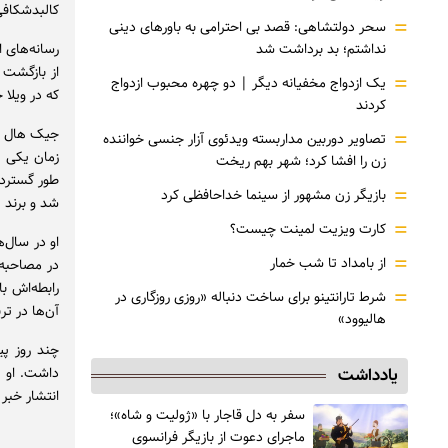
کالبدشکاف
=
سحر دولتشاهی: قصد بی احترامی به باورهای دینی
رسانه‌های 
نداشتم؛ بد برداشت شد
از بازگشت 
=
یک ازدواج مخفیانه دیگر | دو چهره محبوب ازدواج
که در ویلا
کردند
=
تصاویر دوربین مداربسته ویدئوی آزار جنسی خواننده
زمان یکی ا
زن را افشا کرد؛ شهر بهم ریخت
طور گسترده
=
بازیگر زن مشهور از سینما خداحافظی کرد
شد و برند پ
=
کارت ویزیت لمینت چیست؟
او در سال‌
=
از بامداد تا شب خمار
رابطه‌اش ب
=
شرط تارانتینو برای ساخت دنباله «روزی روزگاری در
آن‌ها در ت
هالیوود»
چند روز پی
داشت. او د
یادداشت
انتشار خبر 
سفر به دل قاجار با «ژولیت و شاه»؛
ماجرای دعوت از ‌بازیگر فرانسوی