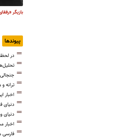
بازیگر «رفق
پیوندها
در لحظه
تحلیل‌ه
جنجالی‌
ترانه و
اخبار ای
دنیای ف
دنیای و
اخبار م
فارسی 