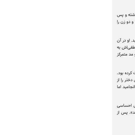
اشته و پس
 دو زن را
ید. او در آن
طفی‌اش به
 مد متمرکز
کرده بود.
ین دختر را از
جامید اما
یی احساسی
د». پس از