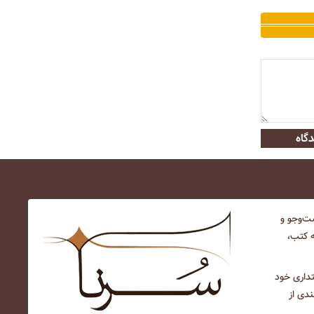
گاه
‌و‌جو و
ه کتب،
نتداری خود
ندی از