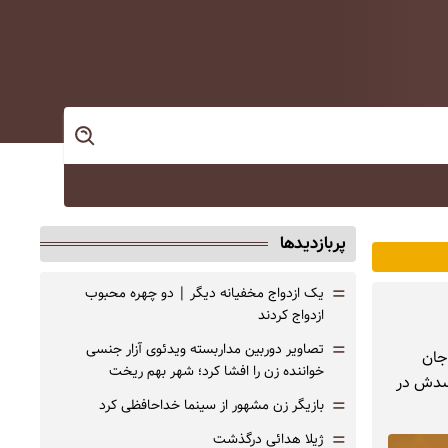
پربازدیدها
=
یک ازدواج مخفیانه دیگر | دو چهره محبوب
ازدواج کردند
=
تصاویر دوربین مداربسته ویدئوی آزار جنسی
انیا جان
خواننده زن را افشا کرد؛ شهر بهم ریخت
جسدش در
=
بازیگر زن مشهور از سینما خداحافظی کرد
=
ژیلا هدائی درگذشت