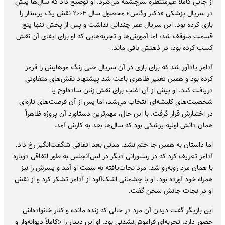
از جایی کاملاً غیرمنتظره سرچشمه می‌گیرد. او توضیح داد که سال‌ها پیش
در سریال پزشکی «دکتر وگاس» محصول سال ۲۰۰۴ نقش یک پرستار را
بازی کرده بود. این سریال عمر چندانی نداشت و پس از پخش تنها پنج
قسمت متوقف شد، اما آموزش‌ها و تجربه‌هایی که او برای ایفای آن نقش
کسب کرده بود، در ذهنش باقی ماند.
آدامز یادآور شد که برای بازی در آن سریال حتی رنگ موهایش را قرمز
کرده بود و همین تغییر ظاهری باعث شد پیشنهاد نقش‌های متفاوتی
دریافت کند. او پیش از آن اغلب برای نقش زنان ساده‌لوح یا
شخصیت‌های کلیشه‌ای انتخاب می‌شد، اما پس از آن فرصت‌های تازه‌ای
در اختیارش قرار گرفت. با این حال، مهم‌ترین دستاورد آن پروژه ظاهراً
همان دانش اولیه پزشکی بود که سال‌ها بعد به کارش آمد.
اما داستان به همین جا ختم نشد. مدتی بعد اتفاقی شگفت‌انگیز رخ داد.
آدامز تعریف کرد که در رستورانی دیگر در لس‌آنجلس به طور اتفاقی دوباره
با همان مرد روبه‌رو شد. مرد نجات‌یافته به سمت او آمد و پسرش را نیز
همراه خود آورده بود. او با چشمانی اشک‌آلود از آدامز تشکر کرد و از نقش
او در نجات جانش سخن گفت.
این بازیگر گفت دیدن آن مرد در حالی که زنده مانده و کنار خانواده‌اش
حضور دارد، تجربه‌ای فراموش‌نشدنی بود. او این دیدار را «کاملاً دیوانه‌وار و