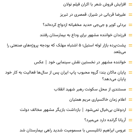
=
افزایش فروش شعر با اکران فیلم نولان
=
علیرضا قربانی در شیراز، قمصری در تبریز
=
بردلی کوپر و جی‌جی حدید مخفیانه ازدواج کرده‌اند؟
=
فرزندان خواننده مشهور برای وداع به بیمارستان رفتند
=
پشت‌پرده بازار لوله استیل؛ ۵ اشتباه مهلک که بودجه پروژه‌های صنعتی را
می‌بلعد
=
خواننده مشهور در نخستین نقش سینمایی خود |‌ عکس
=
پایان ماکان بند؛ گروه محبوب پاپ ایران پس از سال‌ها فعالیت به کار خود
پایان می‌دهد؟
=
مستندی از محل سکونت رهبر شهید انقلاب
=
اعلام زمان خاکسپاری مریم همتیان
=
اردوغان بی‌خیال نمی‌شود | بازداشت بازیگر مشهور مخالف دولت
=
آریانا گرانده دارد می‌میرد؟
=
عروس ابراهیم تاتلیسس با مسمومیت شدید راهی بیمارستان شد