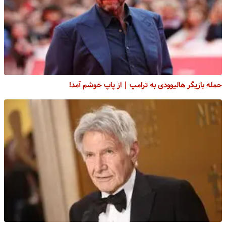
حمله بازیگر هالیوودی به ترامپ | از پاپ خوشم آمد!