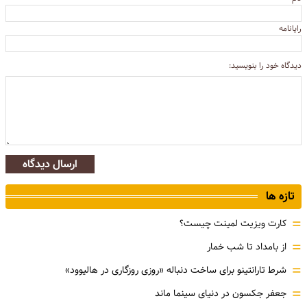
رایانامه
دیدگاه خود را بنویسید:
ارسال دیدگاه
تازه ها
=
کارت ویزیت لمینت چیست؟
=
از بامداد تا شب خمار
=
شرط تارانتینو برای ساخت دنباله «روزی روزگاری در هالیوود»
=
جعفر جکسون در دنیای سینما ماند