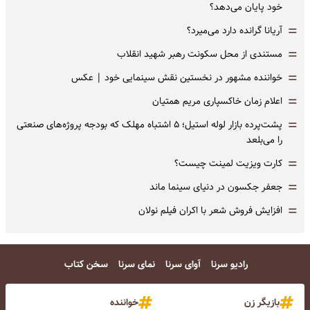
خود پایان می‌دهد؟
=
آریانا گرانده دارد می‌میرد؟
=
مستندی از محل سکونت رهبر شهید انقلاب
=
خواننده مشهور در نخستین نقش سینمایی خود |‌ عکس
=
اعلام زمان خاکسپاری مریم همتیان
=
پشت‌پرده بازار لوله استیل؛ ۵ اشتباه مهلک که بودجه پروژه‌های صنعتی
را می‌بلعد
=
کارت ویزیت لمینت چیست؟
=
جعفر جکسون در دنیای سینما ماند
=
افزایش فروش شعر با اکران فیلم نولان
رادیو سرنا
آوای سرنا
نمای سرنا
سخن کتاب
بازیگر زن
خواننده