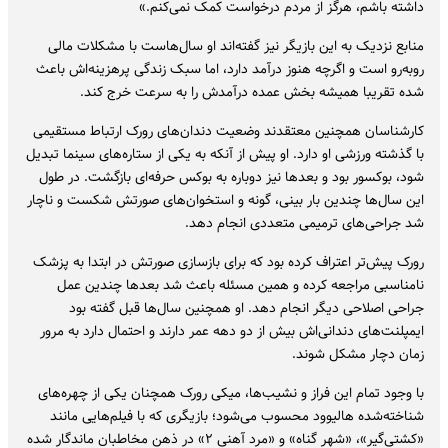
داشته باشم، هرگز از مردم درخواست کمک نمی‌کنم.»
منابع نزدیک به این بازیگر نیز گفته‌اند او سال‌هاست با مشکلات مالی
روبه‌رو است و اگرچه هنوز درآمد دارد، اما سبک زندگی پرهزینه‌اش باعث
شده تقریبا همیشه بخش عمده درآمدش را به سرعت خرج کند.
کارشناسان همچنین معتقدند وضعیت دندان‌های رورک ارتباط مستقیمی
با گذشته ورزشی او دارد. او پیش از آنکه به یکی از ستاره‌های سینما تبدیل
شود، بوکسور بود و بعدها نیز دوباره به بوکس حرفه‌ای بازگشت. در طول
این سال‌ها چندین بار بینی، گونه و استخوان‌های صورتش شکست و ناچار
شد جراحی‌های ترمیمی متعددی انجام دهد.
رورک پیش‌تر اعتراف کرده بود که برای بازسازی صورتش در ابتدا به پزشک
نامناسبی مراجعه کرده و همین مسئله باعث شد بعدها چندین عمل
جراحی اصلاحی دیگر انجام دهد. او همچنین سال‌ها قبل گفته بود
ایمپلنت‌های دندانی‌اش بیش از دو دهه عمر دارند و احتمال دارد به مرور
زمان دچار مشکل شوند.
با وجود تمام این فراز و نشیب‌ها، میکی رورک همچنان یکی از چهره‌های
شناخته‌شده هالیوود محسوب می‌شود؛ بازیگری که با فیلم‌هایی مانند
«کشتی‌گیر»، «شهر گناه» و «مرد آهنی ۲» در ذهن مخاطبان ماندگار شده