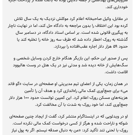
سرویس‌های بهداشتی از جمله دلایلی بوده که باعث شده از پرداخت اجاره
خودداری کند.
در مقابل، وکیل صاحبخانه اعلام کرد موکلش نزدیک به یک سال تلاش
کرده بود این اختلاف را بدون مراجعه به دادگاه حل کند، اما در نهایت ناچار
به پیگیری قانونی شده است. بر اساس اسناد دادگاه، در دسامبر سال
گذشته به رورک اخطار داده شد که ظرف سه روز خانه را تخلیه کند یا
حدود ۵۹ هزار دلار اجاره عقب‌افتاده را بپردازد.
پس از صدور این حکم، این بازیگر هنگام خارج کردن وسایل شخصی و
سگ‌هایش از خانه دیده شد و مدتی نیز در یک هتل در وست هالیوود
اقامت داشت.
در همان زمان، یکی از اعضای تیم مدیریتی او صفحه‌ای در سایت «گو فاند
می» برای جمع‌آوری کمک مالی راه‌اندازی کرد و هدف آن را تأمین
هزینه‌های مسکن رورک اعلام کرد. این کمپین توانست حدود ۱۰۰ هزار دلار
جمع‌آوری کند، اما خود رورک به شدت با آن مخالفت کرد.
او در ویدئویی که در اینستاگرام منتشر کرد، گفت از ایجاد چنین صفحه‌ای
شوکه و ناراحت شده و هرگز از کسی درخواست کمک مالی نکرده است.
رورک با لحنی تند تأکید کرد: «من به دنبال صدقه نیستم. اگر به پول نیاز