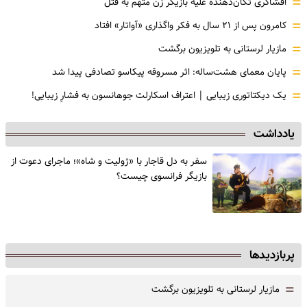
=
افشاگری‌ تکان‌دهنده علیه بازیگر زن متهم به قتل
=
کامرون پس از ۲۱ سال به فکر واگذاری «آواتار» افتاد
=
مازیار لرستانی به تلویزیون برگشت
=
پایان معمای هشت‌ساله: اثر مسروقه پیکاسو تصادفی پیدا شد
=
یک دیکتاتوری زیبایی | اعتراف اسکارلت جوهانسون به فشارِ زیبایی!
یادداشت
سفر به دل قاجار با «ژولیت و شاه»؛ ماجرای دعوت از
‌بازیگر فرانسوی چیست؟
پربازدیدها
=
مازیار لرستانی به تلویزیون برگشت