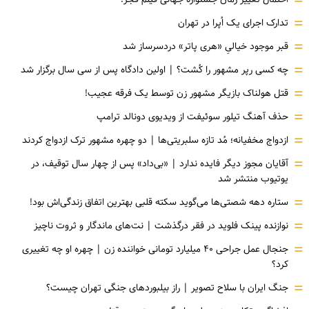
=
=
تدارک اجرای یک اُپرا در تهران
=
قبر موجود خیالیِ «هری پاتر» دردسرساز شد
=
چه کسی رپر مشهور را کُشت؟ | اولین دادگاه پس از سی سال برگزار شد
=
قتل هولناک بازیگر مشهور زن توسط یک فرقه عجیب!
=
حذف آهنگ تیلور سوئیفت از ویدیوی دونالد ترامپ
=
ازدواج مخفیانه؛ مُد تازه سلبریتی‌ها | دو چهره مشهور ترک ازدواج کردند
=
آقایان مجوز دیگر فایده ندارد | «بی‌داد» پس از چهار سال توقیف، در
یوتیوب منتشر شد
=
ستاره دهه شصتی‌ها می‌گوید سکته قلبی بهترین اتفاق زندگی‌اش بود!
=
نوازنده پینک فلوید در فقر درگذشت | نت‌های ماندگار و ثروت ناچیز
=
جنجال عمل جراحی ۴۰ میلیارد تومانی خواننده زن | چهره او چه تغییری
کرد؟
=
جنگ ایران با سلاح تصویر | راز بیلبوردهای جنگی تهران چیست؟