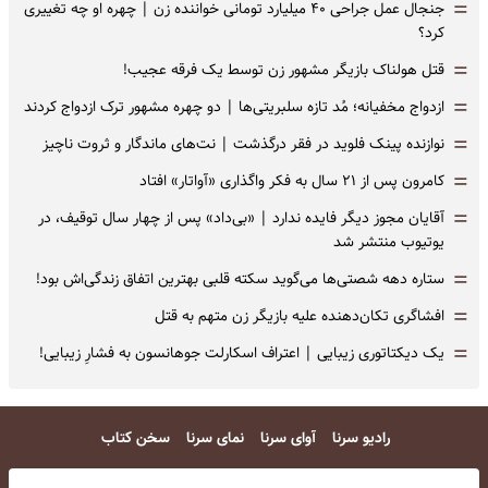
=
جنجال عمل جراحی ۴۰ میلیارد تومانی خواننده زن | چهره او چه تغییری
کرد؟
=
قتل هولناک بازیگر مشهور زن توسط یک فرقه عجیب!
=
ازدواج مخفیانه؛ مُد تازه سلبریتی‌ها | دو چهره مشهور ترک ازدواج کردند
=
نوازنده پینک فلوید در فقر درگذشت | نت‌های ماندگار و ثروت ناچیز
=
کامرون پس از ۲۱ سال به فکر واگذاری «آواتار» افتاد
=
آقایان مجوز دیگر فایده ندارد | «بی‌داد» پس از چهار سال توقیف، در
یوتیوب منتشر شد
=
ستاره دهه شصتی‌ها می‌گوید سکته قلبی بهترین اتفاق زندگی‌اش بود!
=
افشاگری‌ تکان‌دهنده علیه بازیگر زن متهم به قتل
=
یک دیکتاتوری زیبایی | اعتراف اسکارلت جوهانسون به فشارِ زیبایی!
رادیو سرنا
آوای سرنا
نمای سرنا
سخن کتاب